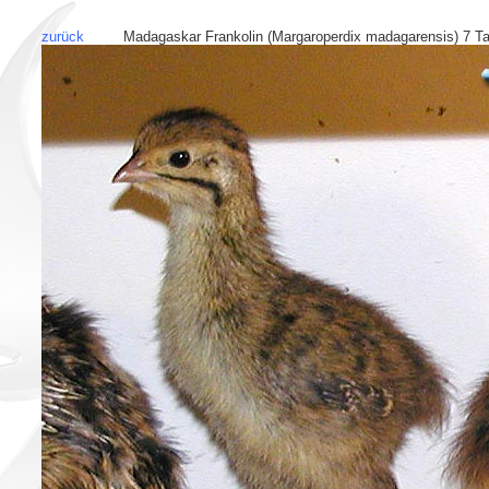
zurück
Madagaskar Frankolin (Margaroperdix madagarensis) 7 Tag